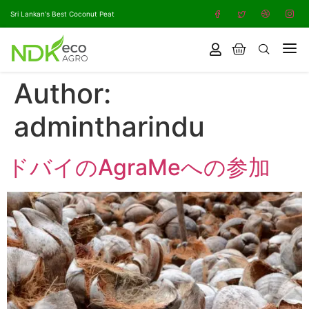
Sri Lankan's Best Coconut Peat
Author:
admintharindu
ドバイのAgraMeへの参加